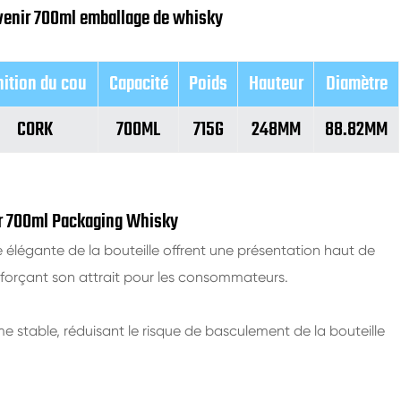
 venir 700ml emballage de whisky
nition du cou
Capacité
Poids
Hauteur
Diamètre
CORK
700ML
715G
248MM
88.82MM
ir 700ml Packaging Whisky
e élégante de la bouteille offrent une présentation haut de
forçant son attrait pour les consommateurs.
rme stable, réduisant le risque de basculement de la bouteille