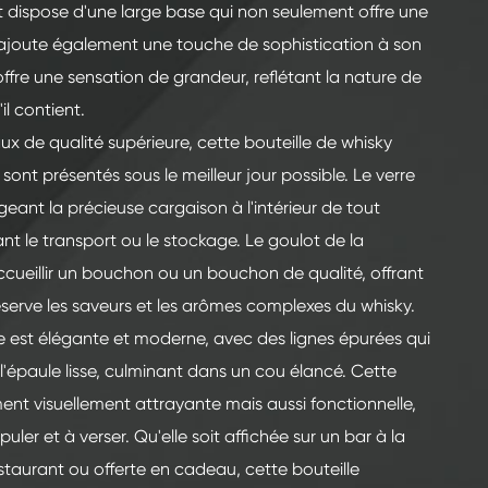
t dispose d'une large base qui non seulement offre une
s ajoute également une touche de sophistication à son
ffre une sensation de grandeur, reflétant la nature de
il contient.
x de qualité supérieure, cette bouteille de whisky
sont présentés sous le meilleur jour possible. Le verre
geant la précieuse cargaison à l'intérieur de tout
 le transport ou le stockage. Le goulot de la
ccueillir un bouchon ou un bouchon de qualité, offrant
éserve les saveurs et les arômes complexes du whisky.
le est élégante et moderne, avec des lignes épurées qui
l'épaule lisse, culminant dans un cou élancé. Cette
nt visuellement attrayante mais aussi fonctionnelle,
puler et à verser. Qu'elle soit affichée sur un bar à la
taurant ou offerte en cadeau, cette bouteille