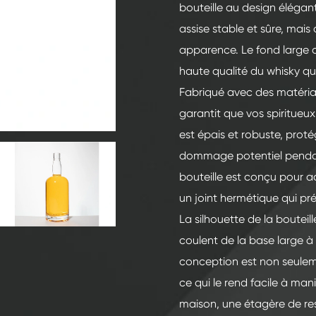
200ml Bouteilles en verre de spiritueux
bouteille au design élégan
250ml Bouteilles en verre de spiritueux
assise stable et sûre, mai
apparence. Le fond large o
375ml Bouteilles en verre de spiritueux
haute qualité du whisky qu'
150ml Bouteilles en verre de spiritueux
Fabriqué avec des matériau
garantit que vos spiritueux 
est épais et robuste, proté
dommage potentiel pendant
bouteille est conçu pour a
un joint hermétique qui pr
La silhouette de la bouteil
coulent de la base large à 
conception est non seuleme
ce qui le rend facile à mani
maison, une étagère de res