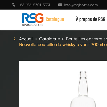
+86-156-5301-5331
info@rsgbottle.com


Catalogue
À propos de RSG

Accueil
Catalogue
Bouteilles en verre s
Nouvelle bouteille de whisky à venir 700ml
BOUTEILLES EN VERRE SPIRITUEUX
BOUTEILLES EN VERRE DE VIN
BOUTEILLES EN VERRE DE CHAMPAGNE
BOUTEILLES DE BIÈRE
BOUTEILLES D'HUILE