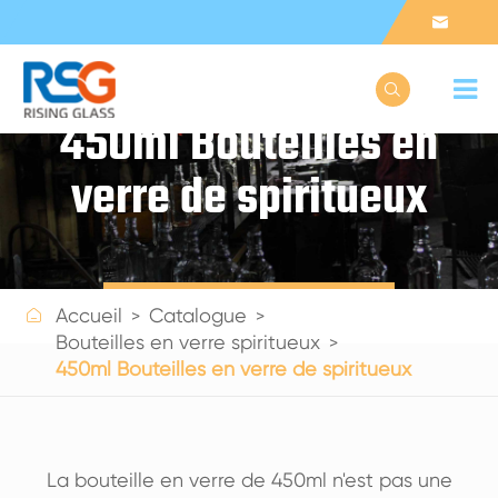


450ml Bouteilles en
verre de spiritueux
Get a Quote

Accueil
Catalogue
Bouteilles en verre spiritueux
450ml Bouteilles en verre de spiritueux
La bouteille en verre de 450ml n'est pas une