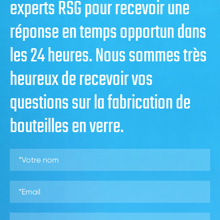
experts RSG pour recevoir une
réponse en temps opportun dans
les 24 heures. Nous sommes très
heureux de recevoir vos
questions sur la fabrication de
bouteilles en verre.