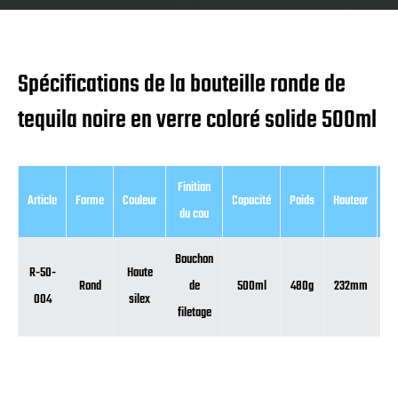
Spécifications de la bouteille ronde de
tequila noire en verre coloré solide 500ml
Finition
Article
Forme
Couleur
Capacité
Poids
Hauteur
Di
du cou
Bouchon
R-50-
Haute
Rond
de
500ml
480g
232mm
004
silex
filetage