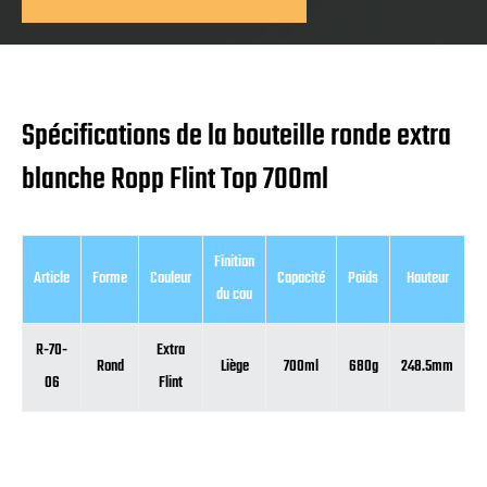
Spécifications de la bouteille ronde extra
blanche Ropp Flint Top 700ml
Finition
Article
Forme
Couleur
Capacité
Poids
Hauteur
D
du cou
R-70-
Extra
Rond
Liège
700ml
680g
248.5mm
8
06
Flint