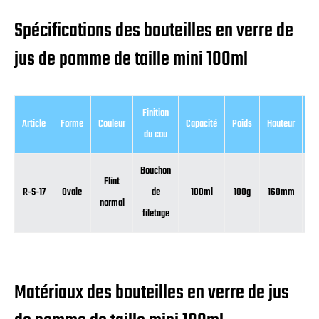
Spécifications des bouteilles en verre de
jus de pomme de taille mini 100ml
Finition
Article
Forme
Couleur
Capacité
Poids
Hauteur
Di
du cou
Bouchon
Flint
R-S-17
Ovale
de
100ml
100g
160mm
normal
filetage
Matériaux des bouteilles en verre de jus