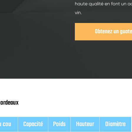
haute qualité en font un a
vin.
Obtenez un guot
 Bordeaux
u cou
Capacité
Poids
Hauteur
Diamètre