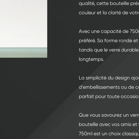
200ml Bouteilles en verre de spiritueux
qualité, cette bouteille pré
250ml Bouteilles en verre de spiritueux
couleur et la clarté de vot
375ml Bouteilles en verre de spiritueux
Avec une capacité de 750ml,
150ml Bouteilles en verre de spiritueux
préféré. Sa forme ronde et 
tandis que le verre durable
longtemps.
La simplicité du design aj
d'embellissements ou de co
parfait pour toute occasi
Que vous savourez un verr
bouteille avec vos amis et 
750ml est un choix classiqu