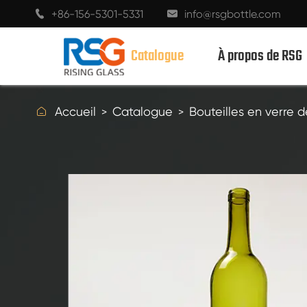
+86-156-5301-5331
info@rsgbottle.com


Catalogue
À propos de RSG

Accueil
Catalogue
Bouteilles en verre d
BOUTEILLES EN VERRE SPIRITUEUX
BOUTEILLES EN VERRE DE VIN
BOUTEILLES EN VERRE DE CHAMPAGNE
BOUTEILLES DE BIÈRE
BOUTEILLES D'HUILE