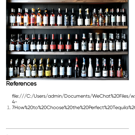
References
file:///C:/Users/admin/Documents/WeChat%20Files/wx
4-
7How%20to%20Choose%20the%20Perfect%20Tequila%20B