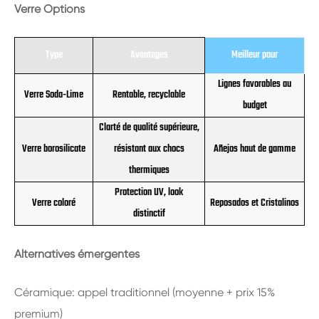
Verre Options
Type
Avantages
Meilleur pour
Lignes favorables au
Verre Soda-Lime
Rentable, recyclable
budget
Clarté de qualité supérieure,
Verre borosilicate
résistant aux chocs
Añejos haut de gamme
thermiques
Protection UV, look
Verre coloré
Reposados et Cristalinos
distinctif
Alternatives émergentes
Céramique: appel traditionnel (moyenne + prix 15%
premium)