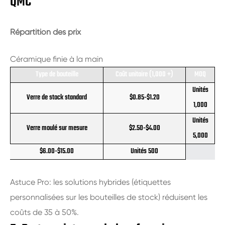
QMC
Répartition des prix
Céramique finie à la main
Type de bouteille
Coût unitaire (1,000 +)
MOQ
Unités
Verre de stock standard
$0.85-$1.20
1,000
Unités
Verre moulé sur mesure
$2.50-$4.00
5,000
$6.00-$15.00
Unités 500
Astuce Pro: les solutions hybrides (étiquettes
personnalisées sur les bouteilles de stock) réduisent les
coûts de 35 à 50%.