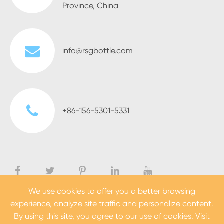
Province, China
info@rsgbottle.com
+86-156-5301-5331
We use cookies to offer you a better browsing
experience, analyze site traffic and personalize content.
Droit d'auteur ©
Heze Rising Glass Co., Ltd.
Tous droits
By using this site, you agree to our use of cookies. Visit