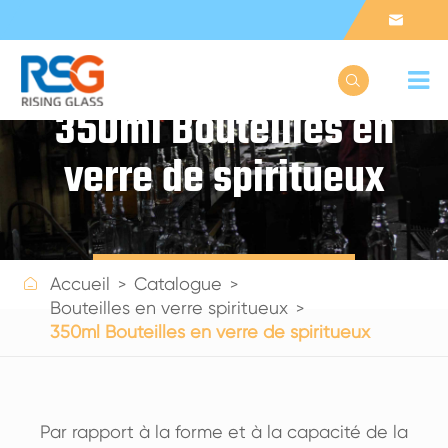


350ml Bouteilles en
verre de spiritueux
Get a Quote

Accueil
Catalogue
Bouteilles en verre spiritueux
350ml Bouteilles en verre de spiritueux
Par rapport à la forme et à la capacité de la