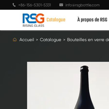
+86-156-5301-5331
info@rsgbottle.com


Catalogue
À propos de RSG

Accueil
Catalogue
Bouteilles en verre d
BOUTEILLES EN VERRE SPIRITUEUX
BOUTEILLES EN VERRE DE VIN
BOUTEILLES EN VERRE DE CHAMPAGNE
BOUTEILLES DE BIÈRE
BOUTEILLES D'HUILE