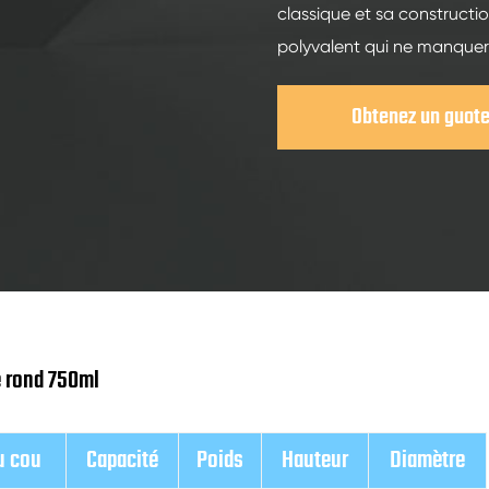
classique et sa constructio
polyvalent qui ne manquer
Obtenez un guot
e rond 750ml
u cou
Capacité
Poids
Hauteur
Diamètre