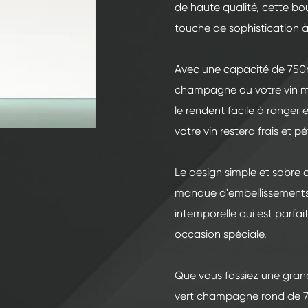
200ml Bouteilles en verre de spiritueux
de haute qualité, cette bou
250ml Bouteilles en verre de spiritueux
touche de sophistication à
375ml Bouteilles en verre de spiritueux
Avec une capacité de 750ml
150ml Bouteilles en verre de spiritueux
champagne ou votre vin mo
le rendent facile à ranger 
votre vin restera frais et p
Le design simple et sobre d
manque d'embellissements 
intemporelle qui est parfa
occasion spéciale.
Que vous fassiez une grand
vert champagne rond de 75