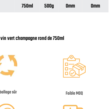
750ml
500g
0mm
0mm
e vin vert champagne rond de 750ml
allage sûr
Faible MOQ