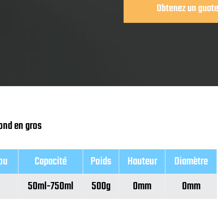
Obtenez un guot
rond en gros
cou
Capacité
Poids
Hauteur
Diamètre
50ml-750ml
500g
0mm
0mm