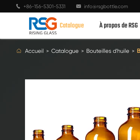
+86-156-5301-5331
info@rsgbottle.com


Catalogue
À propos de RSG

Accueil
Catalogue
Bouteilles d'huile
B
BOUTEILLES EN VERRE SPIRITUEUX
BOUTEILLES EN VERRE DE VIN
BOUTEILLES EN VERRE DE CHAMPAGNE
BOUTEILLES DE BIÈRE
BOUTEILLES D'HUILE