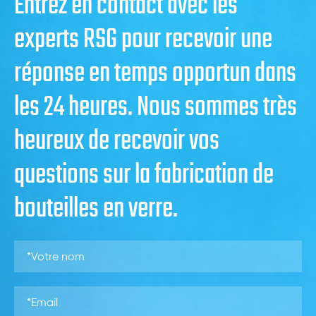
Entrez en contact avec les
experts RSG pour recevoir une
réponse en temps opportun dans
les 24 heures. Nous sommes très
heureux de recevoir vos
questions sur la fabrication de
bouteilles en verre.