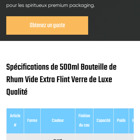
pour les spiritueux premium packaging.
Obtenez un guote
Spécifications de 500ml Bouteille de
Rhum Vide Extra Flint Verre de Luxe
Qualité
Article
Finition
Forme
Couleur
Capacité
Poids
Haut
#
du cou