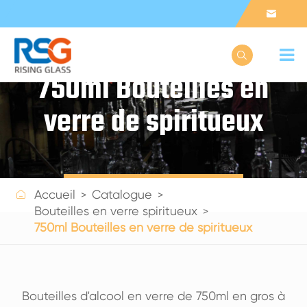


750ml Bouteilles en
verre de spiritueux
Get a Quote

Accueil
Catalogue
Bouteilles en verre spiritueux
750ml Bouteilles en verre de spiritueux
Bouteilles d'alcool en verre de 750ml en gros à