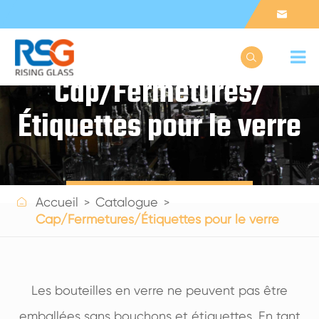


Cap/Fermetures/
Étiquettes pour le verre
Get a Quote

Accueil
Catalogue
Cap/Fermetures/Étiquettes pour le verre
Les bouteilles en verre ne peuvent pas être
emballées sans bouchons et étiquettes. En tant