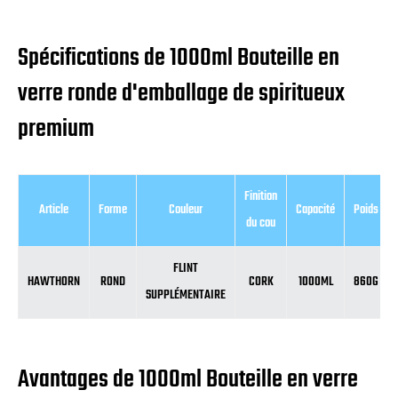
Spécifications de 1000ml Bouteille en
verre ronde d'emballage de spiritueux
premium
Finition
Article
Forme
Couleur
Capacité
Poids
du cou
FLINT
HAWTHORN
ROND
CORK
1000ML
860G
SUPPLÉMENTAIRE
Avantages de 1000ml Bouteille en verre