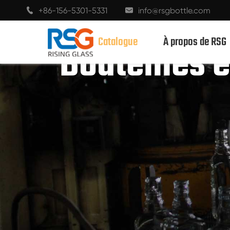
+86-156-5301-5331
info@rsgbottle.com


Catalogue
À propos de RSG
Bouteilles 
BOUTEILLES EN VERRE SPIRITUEUX
BOUTEILLES EN VERRE DE VIN
BOUTEILLES EN VERRE DE CHAMPAGNE
BOUTEILLES DE BIÈRE
BOUTEILLES D'HUILE