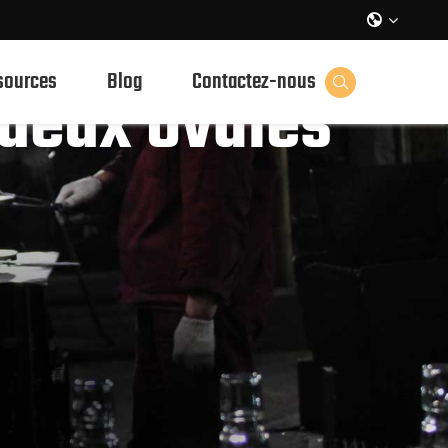

sources
Blog
Contactez-nous
tueux ovales
