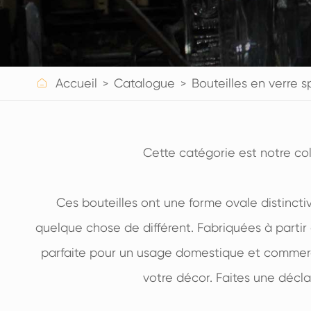
BOUTEILLES DE BOISSON EN VERRE
BOUTEILLES EN VERRE D'EAU
BOCAUX EN VERRE

Accueil
Catalogue
Bouteilles en verre s
CAP/FERMETURES/ÉTIQUETTES POUR LE VERRE
Cette catégorie est notre coll
Ces bouteilles ont une forme ovale distinctiv
quelque chose de différent. Fabriquées à partir 
parfaite pour un usage domestique et commercia
votre décor. Faites une décla