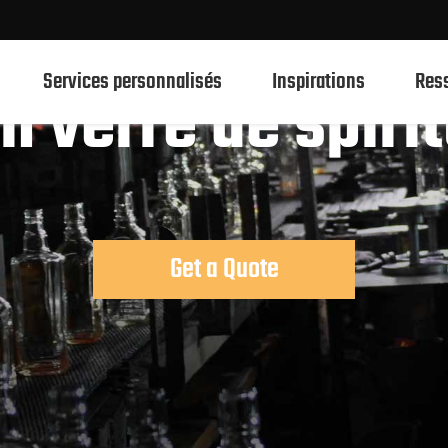
Services personnalisés
Inspirations
Res
en verre de spiri
750ml Bouteilles en verre de spiritueux
700ml Bouteilles en verre de spiritueux
Get a Quote
500ml Bouteilles en verre de spiritueux
1L Spiritueux Bouteilles En Verre
Bouteilles en verre de spiritueux 50ml
100ml Bouteilles en verre de spiritueux